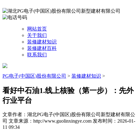
网站首页
关于我们
装修建材知识
装修建材百科
联系我们
PG电子(中国区)股份有限公司
>
装修建材知识
>
看好中石油1.线上核验（第一步）：先外
行业平台
文章作者：湖北PG电子(中国区)股份有限公司新型建材有限公
司
文章来源：http://www.guolinxingye.com
发布时间：2026-01-
11 09:34